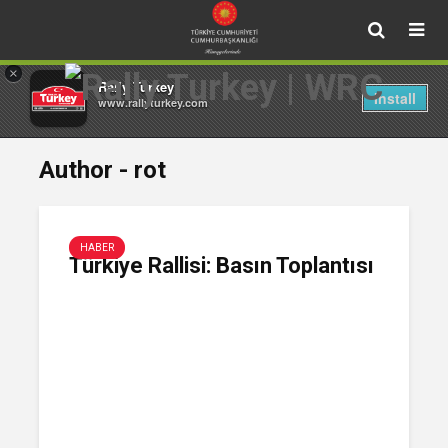
×
Rally Turkey
Install
www.rallyturkey.com
Author - rot
HABER
Türkiye Rallisi: Basın Toplantısı