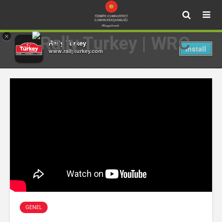
×
Rally Turkey
Install
www.rallyturkey.com
GENEL