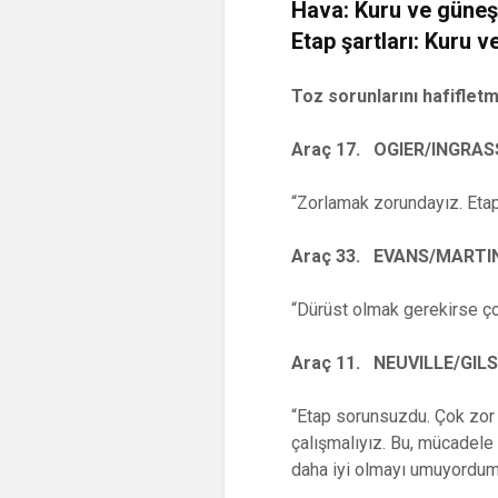
Hava: Kuru ve güneş
Etap şartları: 
Toz sorunlarını hafifletm
Araç 17. OGIER/INGRAS
“Zorlamak zorundayız. Etap
Araç 33. EVANS/MARTI
“Dürüst olmak gerekirse ço
Araç 11. NEUVILLE/GIL
“Etap sorunsuzdu. Çok zor
çalışmalıyız. Bu, mücadele 
daha iyi olmayı umuyordum