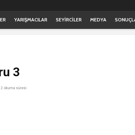
ER
YARIŞMACILAR
SEYİRCİLER
MEDYA
SONUÇL
ru 3
2 okuma süresi