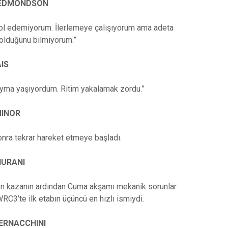
/EDMONDSON
ntrol edemiyorum. İlerlemeye çalışıyorum ama adeta
olduğunu bilmiyorum.”
IS
ayma yaşıyordum. Ritim yakalamak zordu.”
MINOR
onra tekrar hareket etmeye başladı.
HURANI
en kazanın ardından Cuma akşamı mekanik sorunlar
WRC3’te ilk etabın üçüncü en hızlı ismiydi.
BERNACCHINI