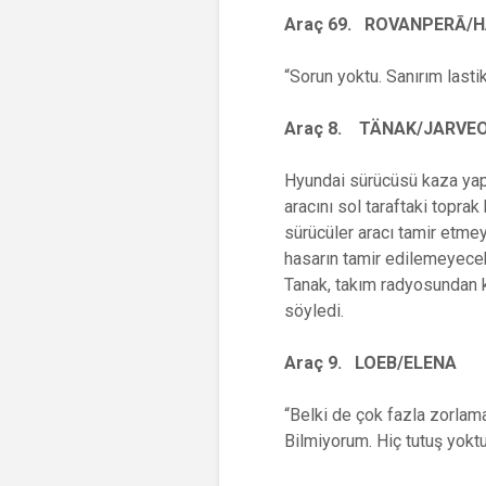
Araç 69. ROVANPER
Ā
/
“Sorun yoktu. Sanırım lastik
Araç 8. T
Ä
NAK/JARVE
Hyundai sürücüsü kaza yap
aracını sol taraftaki toprak
sürücüler aracı tamir etmeye
hasarın tamir edilemeyecek
Tanak, takım radyosundan ka
söyledi.
Araç 9. LOEB/ELENA
“Belki de çok fazla zorlama
Bilmiyorum. Hiç tutuş yoktu