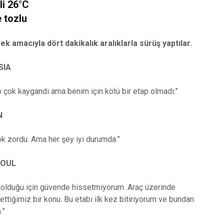
li 26°C
Kuru ve tozlu
ek amacıyla dört dakikalık aralıklarla sürüş yaptılar.
SIA
 çok kaygandı ama benim için kötü bir etap olmadı.”
N
k zordu. Ama her şey iyi durumda.”
SOUL
 olduğu için güvende hissetmiyorum. Araç üzerinde
ettiğimiz bir konu. Bu etabı ilk kez bitiriyorum ve bundan
.”