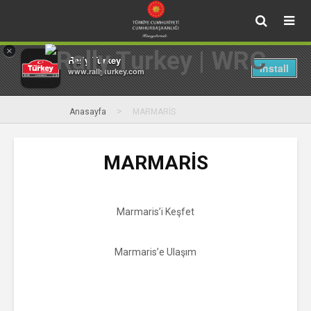
×
Rally Turkey
Install
www.rallyturkey.com
>
Anasayfa
MARMARİS
MARMARİS
Marmaris’i Keşfet
Marmaris’e Ulaşım